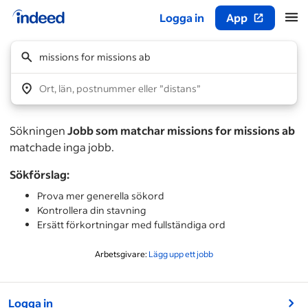
Logga in
App
Start på huvudinnehåll
missions for missions ab
Ort, län, postnummer eller ”distans”
Sökningen
Jobb som matchar missions for missions ab
matchade inga jobb.
Sökförslag:
Prova mer generella sökord
Kontrollera din stavning
Ersätt förkortningar med fullständiga ord
Arbetsgivare:
Lägg upp ett jobb
&nbsp;
Logga in