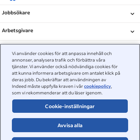
&nbsp;
Jobbsökare
&nbsp;
Hjälp
Arbetsgivare
Företagsrecensioner
&nbsp;
Lägg upp ett jobb
Om oss
Vi använder cookies för att anpassa innehåll och
Karriärråd
annonser, analysera trafik och förbättra våra
Hjälpcenter
&nbsp;
Om oss
©2026 Indeed
tjänster. Vi använder också nödvändiga cookies för
Bläddra bland jobb
att kunna informera arbetsgivare om antalet klick på
Event för arbetsgivare
Tillgänglighet på Indeed
Sekretesscenter och annonsval
Cookies
deras jobb. Du bekräftar att användningen av
Rapportering enligt förordningen om digitala tjänster
Indeed måste uppfylla kraven i vår
cookiepolicy
,
Sida om onlinesäkerhet
Villkor
som vi rekommenderar att du läser igenom.
Cookie-inställningar
Avvisa alla